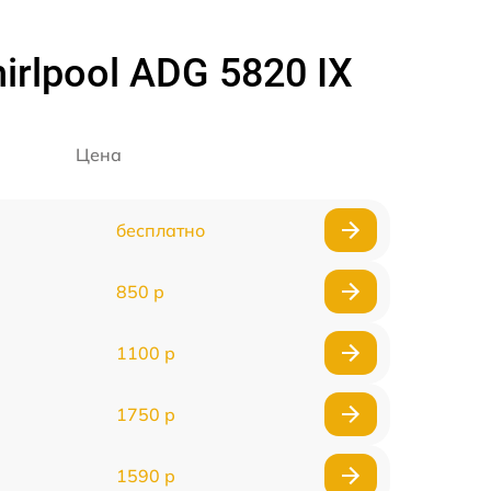
lpool ADG 5820 IX
Цена
бесплатно
850 р
1100 р
1750 р
1590 р