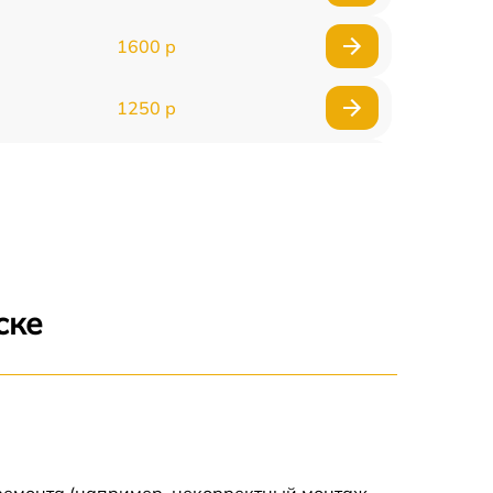
1600 р
1250 р
1000 р
850 р
2590 р
ске
1550 р
1550 р
1600 р
 ремонта (например, некорректный монтаж