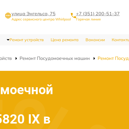
улица Энгельса, 75
+7 (351) 200-51-37
Адрес сервисного центра Whirlpool
Горячая линия
Ремонт устройств
Цена ремонта
Вакансии
Контакт
ойств
Ремонт Посудомоечных машин
Ремонт Посу
омоечной
5820 IX в