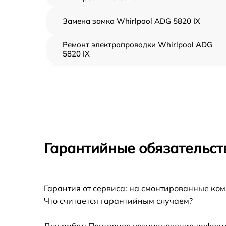
Замена замка Whirlpool ADG 5820 IX
Ремонт электропроводки Whirlpool ADG
5820 IX
Замена шнура питания Whirlpool ADG 5820
IX
Корпусный ремонт (замена резинок,
креплений, кнопок) Whirlpool ADG 5820 IX
Ремонт платы управления (восстановление)
Whirlpool ADG 5820 IX
Гарантийные обязательст
Замена заливного клапана Whirlpool ADG
5820 IX
Замена панели управления Whirlpool ADG
Гарантия от сервиса: на смонтированные ко
5820 IX
Что считается гарантийным случаем?
Замена расходомера Whirlpool ADG 5820 I
Для работ: Повторное возникновение дефект