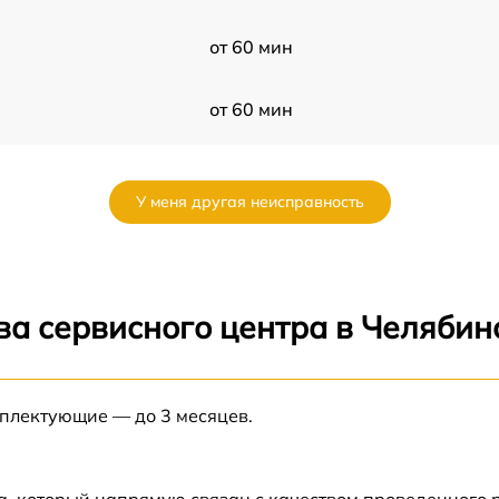
от 60 мин
от 60 мин
от 60 мин
У меня другая неисправность
от 60 мин
от 60 мин
ва сервисного центра в Челябин
от 60 мин
мплектующие — до 3 месяцев.
от 60 мин
X
от 60 мин
а, который напрямую связан с качеством проведенного