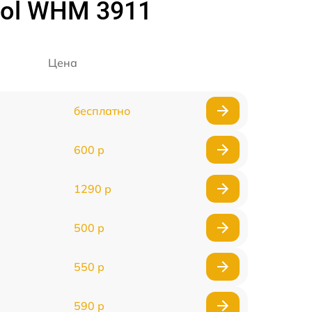
ool WHM 3911
Цена
бесплатно
600 р
1290 р
500 р
550 р
590 р