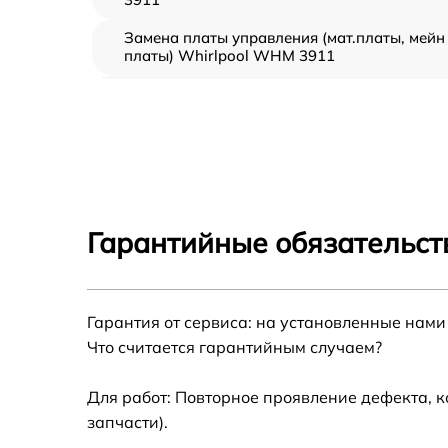
Замена платы управления (мат.платы, мейн
платы) Whirlpool WHM 3911
Ремонт/замена датчика температуры
Whirlpool WHM 3911
Замена термостата Whirlpool WHM 3911
Замена усилителей Whirlpool WHM 3911
Гарантийные обязательст
Замена таймера Whirlpool WHM 3911
Гарантия от сервиса: на установленные нами
Замена электросхемы Whirlpool WHM 3911
Что считается гарантийным случаем?
Ремонт испарителя Whirlpool WHM 3911
Для работ: Повторное проявление дефекта, 
запчасти).
Устранение засора трубопровода Whirlpool
WHM 3911