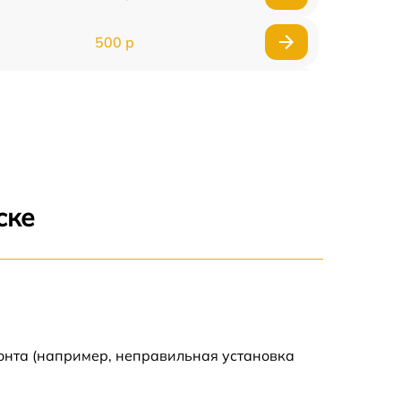
500 р
650 р
500 р
650 р
ске
710 р
590 р
650 р
онта (например, неправильная установка
800 р